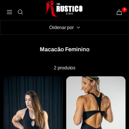
Pular
TimeRustico
0
para
Navegação
o
conteúdo
Ordenar por
Macacão Feminino
2 produtos